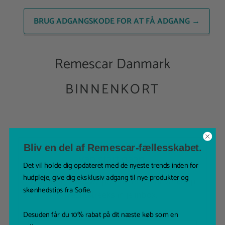
BRUG ADGANGSKODE FOR AT FÅ ADGANG
→
Remescar Danmark
BINNENKORT
Kom als eerste te weten wanneer we
Bliv en del af Remescar-fællesskabet.
van start gaan.
Det vil holde dig opdateret med de nyeste trends inden for
hudpleje, give dig eksklusiv adgang til nye produkter og
Promoties, nieuwe producten en uitverkoop
skønhedstips fra Sofie.
rechtstreeks in je inbox.
Desuden får du 10% rabat på dit næste køb som en